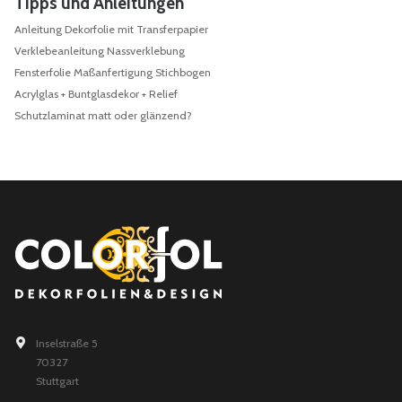
Tipps und Anleitungen
Anleitung Dekorfolie mit Transferpapier
Verklebeanleitung Nassverklebung
Fensterfolie Maßanfertigung Stichbogen
Acrylglas + Buntglasdekor + Relief
Schutzlaminat matt oder glänzend?
Inselstraße 5
70327
Stuttgart