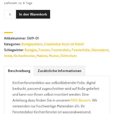
Lieferzeit: ca. 8 Tage
Buntglasdekor
In den Warenkorb
"Altare"
-
ab
20,00
Artikelnummer:
0619-01
€
Kategorien:
Buntglasdekor
,
Erweiterbar Acryl mit Relief
Menge
Schlagwörter:
Buntglas
,
Fenster
,
Fensterdeko
,
Fensterfolie
,
Glasmalerei
,
Imitat
,
Kirchenfenster
,
Malerei
,
Muster
,
Sichtschutz
Beschreibung
Zusätzliche Informationen
Kirchenfensterdekor aus selbstklebender Folie, digital
bedruckt, passend zugeschnitten wird auf Rolle geliefert
und kann von Ihnen selbst montiert werden. Eine
Anleitung dazu finden Sie in unserem
FAQ-Bereich
. Wir
verwenden nur hochwertige Materialien d.h. Ihr
Fensterdekor Kirchenfenster ist wasserabweisend,