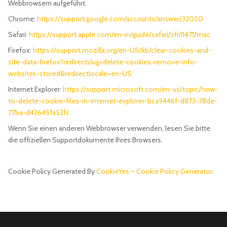
Webbrowsern aufgeführt.
Chrome:
https://support.google.com/accounts/answer/32050
Safari:
https://support.apple.com/en-in/guide/safari/sfri11471/mac
Firefox:
https://support.mozilla.org/en-US/kb/clear-cookies-and-
site-data-firefox?redirectslug=delete-cookies-remove-info-
websites-stored&redirectlocale=en-US
Internet Explorer:
https://support.microsoft.com/en-us/topic/how-
to-delete-cookie-files-in-internet-explorer-bca9446f-d873-78de-
77ba-d42645fa52fc
Wenn Sie einen anderen Webbrowser verwenden, lesen Sie bitte
die offiziellen Supportdokumente Ihres Browsers.
Cookie Policy Generated By
CookieYes – Cookie Policy Generator
.