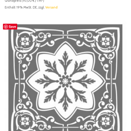
Grundpreis (
93,00
€
/ 1 m²)
Enthält 19% MwSt. DE, zzgl.
Versand
Save