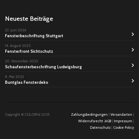
Neueste Beiträge
23. Juni 2026
Fensterbeschriftung Stuttgart
14. August 2025
Fensterfront Sichtschutz
20. November 2023
Schaufensterbeschriftung Ludwigsburg
8. Mai 2023
Buntglas Fensterdeko
Copyright © COLORfol 2025
Zahlungsbedingungen
|
Versandarten
|
Widerrufsrecht
|
AGB
|
Impressum
|
Datenschutz
|
Cookie Policy