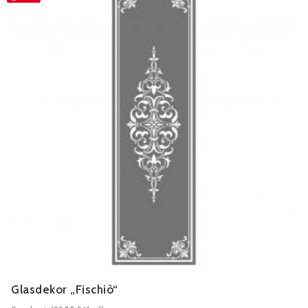
Glasdekor „Fischiò“