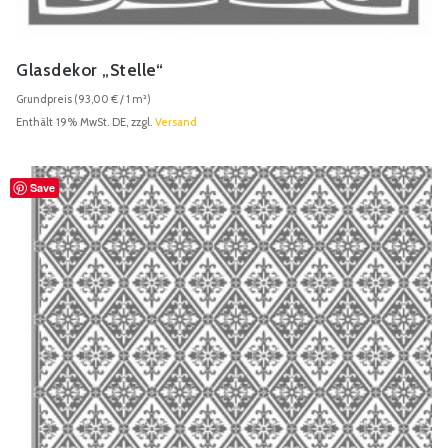
Glasdekor „Stelle“
Grundpreis (
93,00
€
/ 1 m²)
Enthält 19% MwSt. DE, zzgl.
Versand
Save