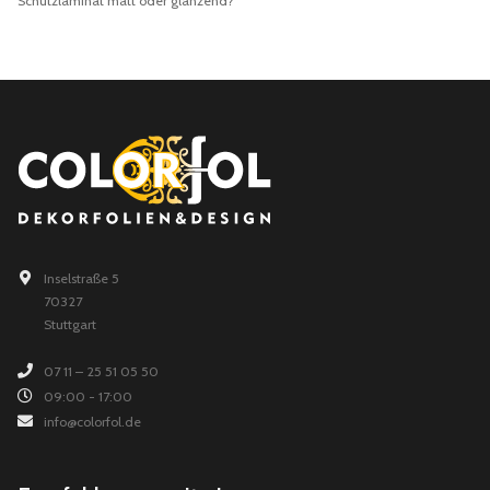
Schutzlaminat matt oder glänzend?
Inselstraße 5
70327
Stuttgart
07 11 – 25 51 05 50
09:00 - 17:00
info@colorfol.de