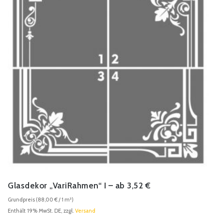
Glasdekor „VariRahmen“ I – ab 3,52 €
Grundpreis (
88,00
€
/ 1 m²)
Enthält 19% MwSt. DE, zzgl.
Versand