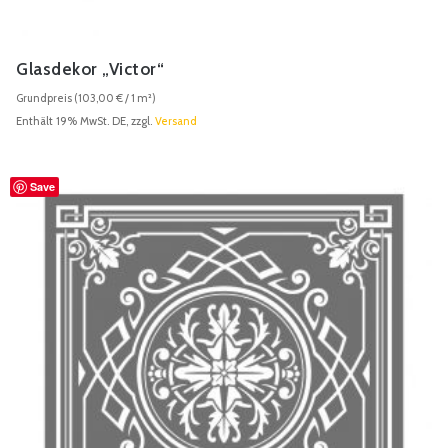
Glasdekor „Victor“
Grundpreis (
103,00
€
/ 1 m²)
Enthält 19% MwSt. DE, zzgl.
Versand
Save