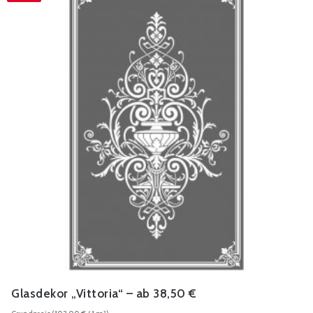
Glasdekor „Vittoria“ – ab 38,50 €