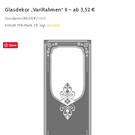
Glasdekor „VariRahmen“ II – ab 3,52 €
Grundpreis (
88,00
€
/ 1 m²)
Enthält 19% MwSt. DE, zzgl.
Versand
Dieses
Produkt
Save
weist
mehrere
Varianten
auf.
Die
Optionen
können
auf
der
Produktseite
gewählt
werden